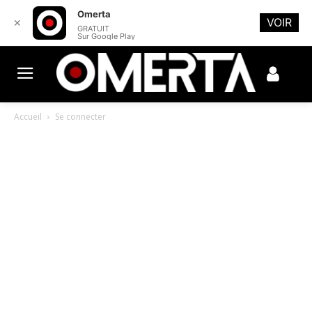
Omerta
VOIR
✕
GRATUIT
Sur Google Play
Accueil
Se connecter