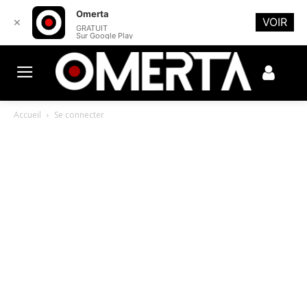
Omerta
VOIR
✕
GRATUIT
Sur Google Play
Accueil
Se connecter