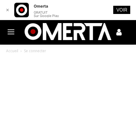
Omerta
VOIR
✕
GRATUIT
Sur Google Play
Accueil
Se connecter