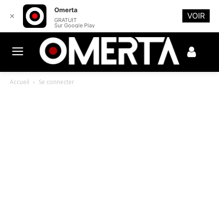
Omerta
VOIR
✕
GRATUIT
Sur Google Play
Accueil
Se connecter