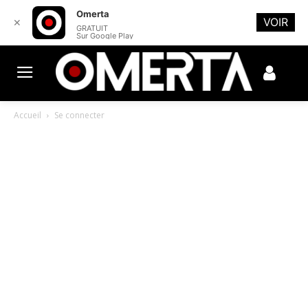
Omerta
VOIR
✕
GRATUIT
Sur Google Play
Accueil
Se connecter