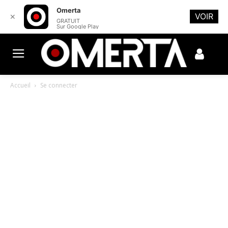
Omerta
VOIR
✕
GRATUIT
Sur Google Play
Accueil
Se connecter