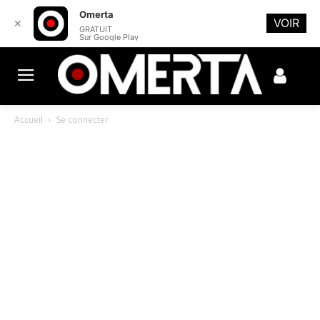
Omerta
VOIR
✕
GRATUIT
Sur Google Play
Accueil
Se connecter