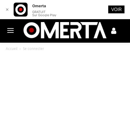
Omerta
VOIR
✕
GRATUIT
Sur Google Play
Accueil
Se connecter