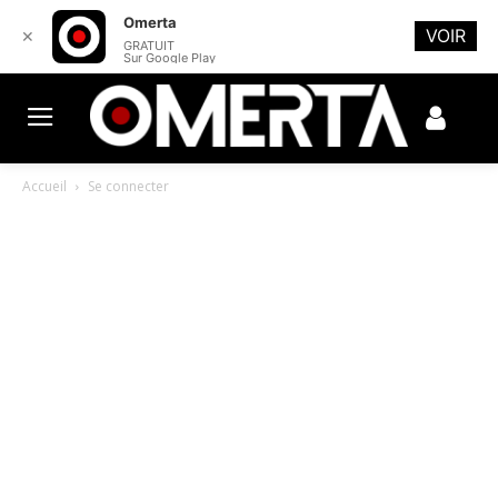
Omerta
VOIR
✕
GRATUIT
Sur Google Play
Accueil
Se connecter