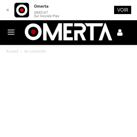
Omerta
VOIR
✕
GRATUIT
Sur Google Play
Accueil
Se connecter