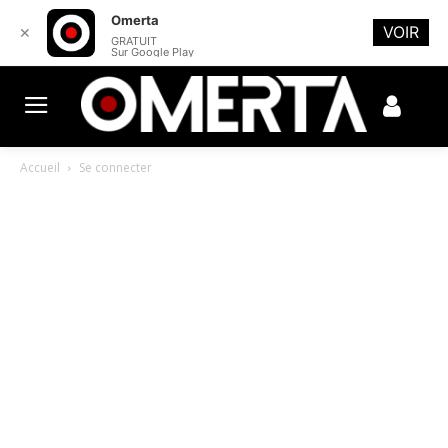
Omerta
VOIR
✕
GRATUIT
Sur Google Play
Accueil
Se connecter