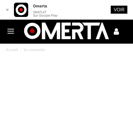
Omerta
VOIR
✕
GRATUIT
Sur Google Play
Accueil
Se connecter