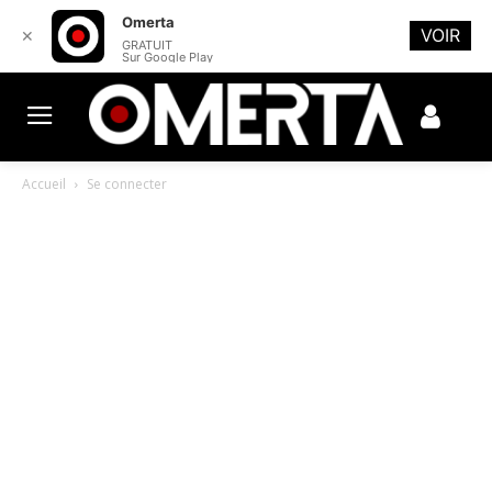
Omerta
VOIR
✕
GRATUIT
Sur Google Play
Accueil
Se connecter