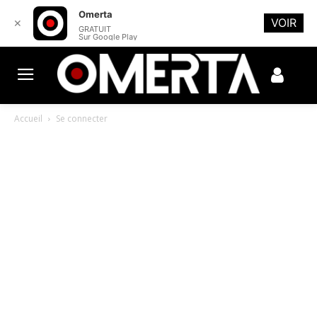
Omerta
VOIR
✕
GRATUIT
Sur Google Play
Accueil
Se connecter