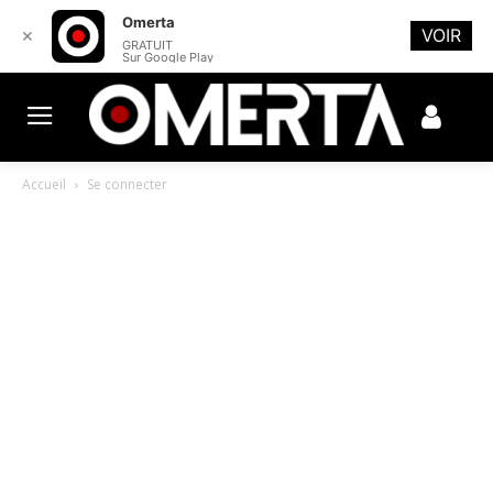
Omerta
VOIR
✕
GRATUIT
Sur Google Play
Accueil
Se connecter