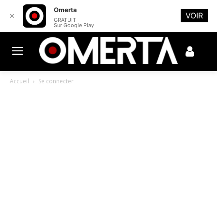
Omerta
VOIR
✕
GRATUIT
Sur Google Play
Accueil
Se connecter