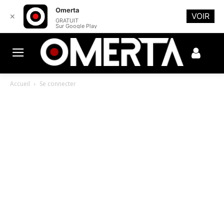
Omerta
VOIR
✕
GRATUIT
Sur Google Play
Accueil
Se connecter