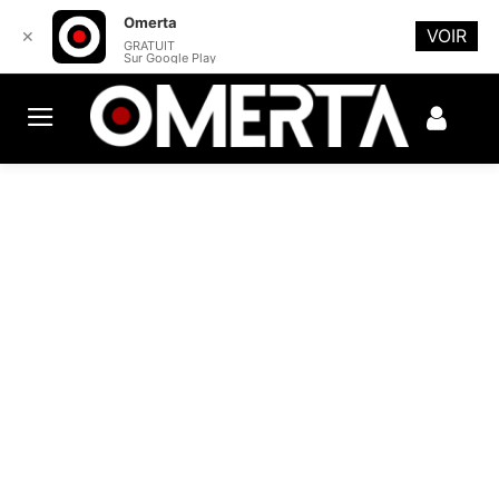
Omerta
VOIR
✕
GRATUIT
Sur Google Play