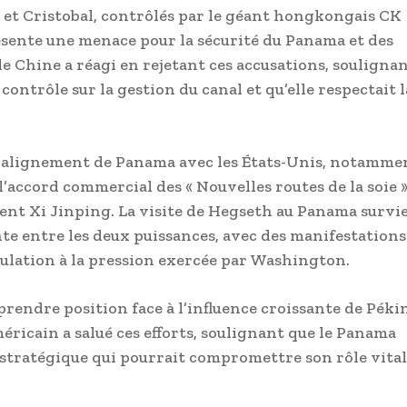
a et Cristobal, contrôlés par le géant hongkongais CK
ésente une menace pour la sécurité du Panama et des
e Chine a réagi en rejetant ces accusations, souligna
contrôle sur la gestion du canal et qu’elle respectait l
 l’alignement de Panama avec les États-Unis, notamme
l’accord commercial des « Nouvelles routes de la soie 
dent Xi Jinping. La visite de Hegseth au Panama survi
nte entre les deux puissances, avec des manifestations
pulation à la pression exercée par Washington.
ndre position face à l’influence croissante de Pékin
méricain a salué ces efforts, soulignant que le Panama
 stratégique qui pourrait compromettre son rôle vital