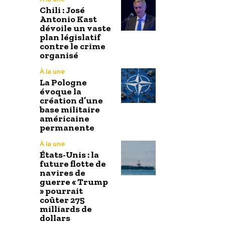
Chili : José
Antonio Kast
dévoile un vaste
plan législatif
contre le crime
organisé
À la une
La Pologne
évoque la
création d’une
base militaire
américaine
permanente
À la une
États-Unis : la
future flotte de
navires de
guerre « Trump
» pourrait
coûter 275
milliards de
dollars