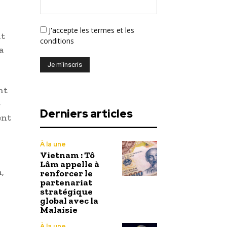
J'accepte
les termes et les
nt
conditions
a
nt
»
Derniers articles
ent
À la une
Vietnam : Tô
Lâm appelle à
,
renforcer le
partenariat
stratégique
global avec la
Malaisie
À la une