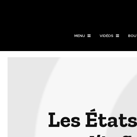
MENU
VIDÉOS
BOU
Les État