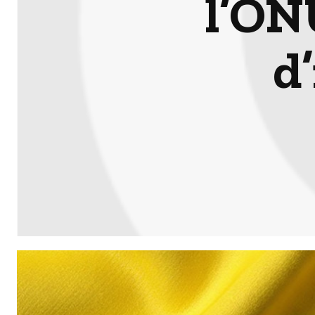
l’ON
d