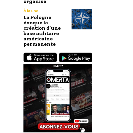
organisé
À la une
La Pologne
évoque la
création d’une
base militaire
américaine
permanente