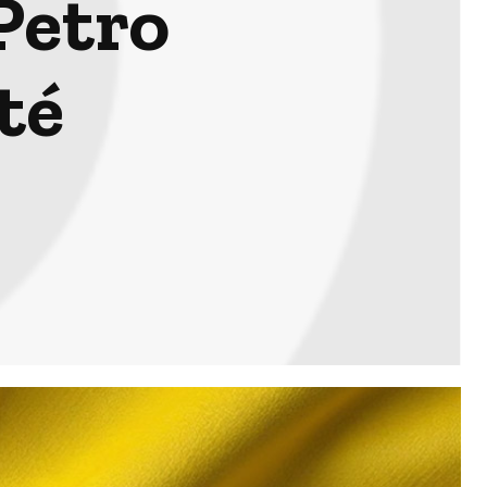
Petro
té