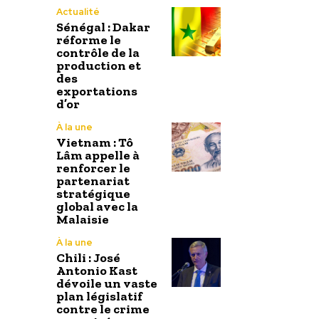
Actualité
Sénégal : Dakar
réforme le
contrôle de la
production et
des
exportations
d’or
À la une
Vietnam : Tô
Lâm appelle à
renforcer le
partenariat
stratégique
global avec la
Malaisie
À la une
Chili : José
Antonio Kast
dévoile un vaste
plan législatif
contre le crime