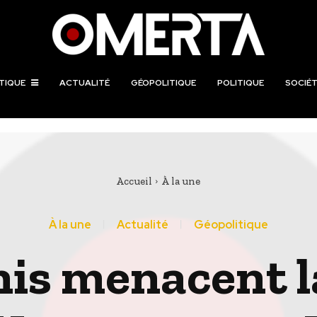
TIQUE
ACTUALITÉ
GÉOPOLITIQUE
POLITIQUE
SOCIÉT
Accueil
À la une
À la une
Actualité
Géopolitique
nis menacent l