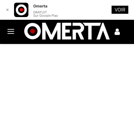
Omerta
VOIR
✕
GRATUIT
Sur Google Play