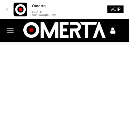
Omerta
VOIR
✕
GRATUIT
Sur Google Play