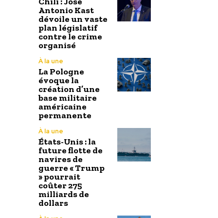
Chili : José
Antonio Kast
dévoile un vaste
plan législatif
contre le crime
organisé
À la une
La Pologne
évoque la
création d’une
base militaire
américaine
permanente
À la une
États-Unis : la
future flotte de
navires de
guerre « Trump
» pourrait
coûter 275
milliards de
dollars