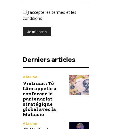
J'accepte
les termes et les
conditions
Derniers articles
À la une
Vietnam : Tô
Lâm appelle à
renforcer le
partenariat
stratégique
global avec la
Malaisie
À la une