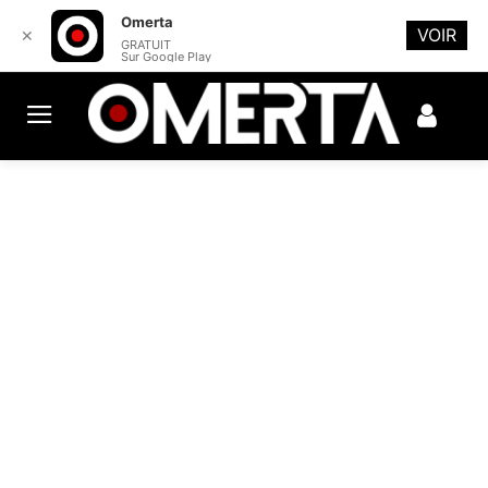
Omerta
VOIR
✕
GRATUIT
Sur Google Play