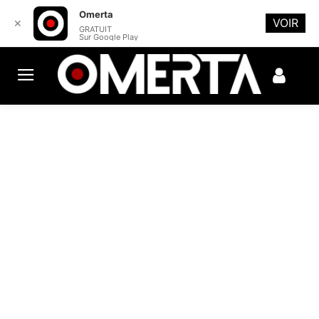
Omerta
VOIR
✕
GRATUIT
Sur Google Play