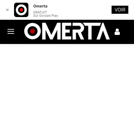
Omerta
VOIR
✕
GRATUIT
Sur Google Play