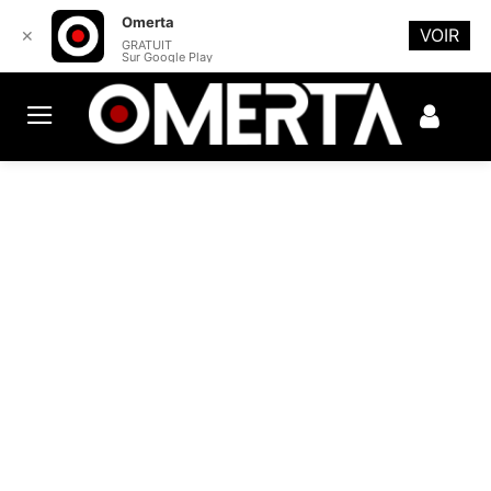
Omerta
VOIR
✕
GRATUIT
Sur Google Play