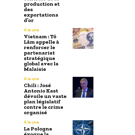
production et
des
exportations
d’or
À la une
Vietnam : Tô
Lâm appelle à
renforcer le
partenariat
stratégique
global avec la
Malaisie
À la une
Chili : José
Antonio Kast
dévoile un vaste
plan législatif
contre le crime
organisé
À la une
La Pologne
évoque la