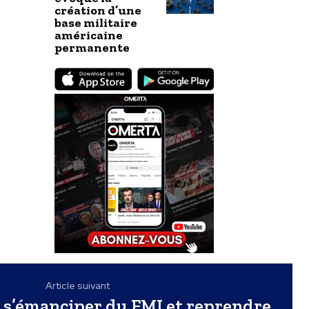
création d’une
base militaire
américaine
permanente
Article suivant
 s’émanciper du FMI et reprendre