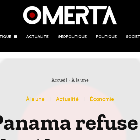
TIQUE
ACTUALITÉ
GÉOPOLITIQUE
POLITIQUE
SOCIÉT
Accueil
À la une
À la une
Actualité
Économie
Panama refuse 