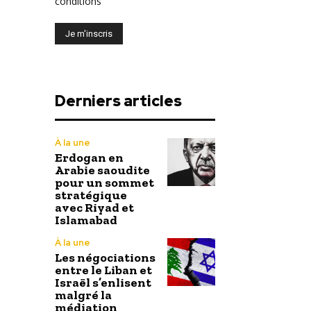
conditions
Derniers articles
À la une
Erdogan en
Arabie saoudite
pour un sommet
stratégique
avec Riyad et
Islamabad
À la une
Les négociations
entre le Liban et
Israël s’enlisent
malgré la
médiation