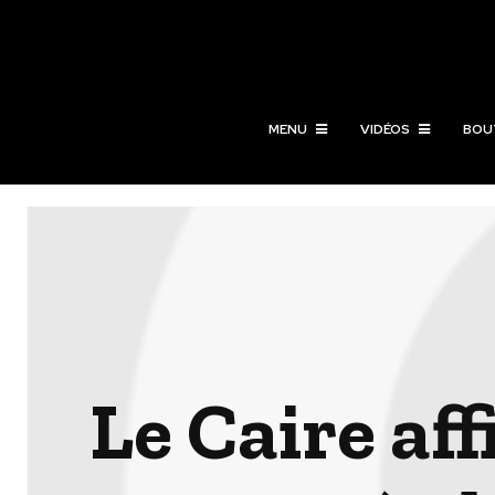
MENU
VIDÉOS
BOU
Le Caire af