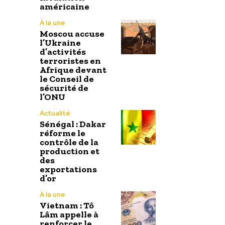
américaine
À la une
Moscou accuse
l’Ukraine
d’activités
terroristes en
Afrique devant
le Conseil de
sécurité de
l’ONU
Actualité
Sénégal : Dakar
réforme le
contrôle de la
production et
des
exportations
d’or
À la une
Vietnam : Tô
Lâm appelle à
renforcer le