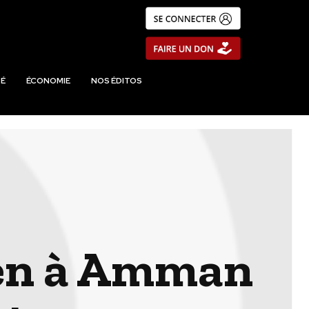
É
ÉCONOMIE
NOS ÉDITOS
tien à Amman