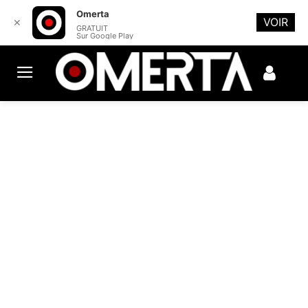
Omerta
VOIR
✕
GRATUIT
Sur Google Play