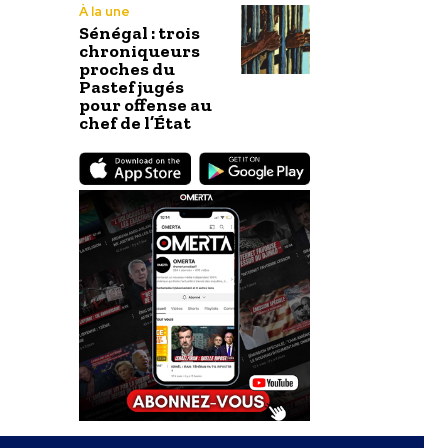
À la une
Sénégal : trois
chroniqueurs
proches du
Pastef jugés
pour offense au
chef de l’État