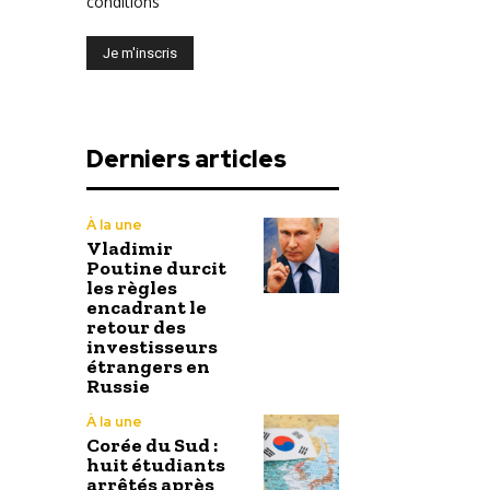
conditions
Derniers articles
À la une
Vladimir
Poutine durcit
les règles
encadrant le
retour des
investisseurs
étrangers en
Russie
À la une
Corée du Sud :
huit étudiants
arrêtés après