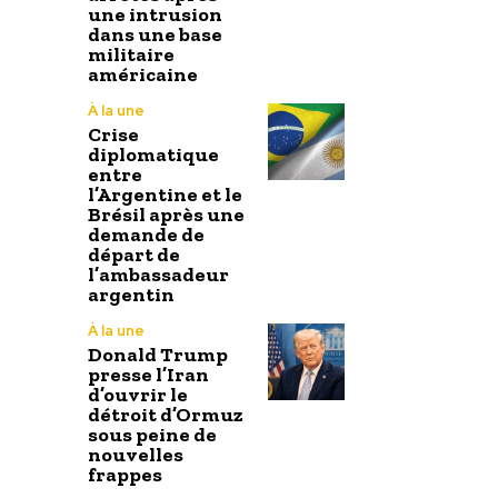
une intrusion
dans une base
militaire
américaine
À la une
Crise
diplomatique
entre
l’Argentine et le
Brésil après une
demande de
départ de
l’ambassadeur
argentin
À la une
Donald Trump
presse l’Iran
d’ouvrir le
détroit d’Ormuz
sous peine de
nouvelles
frappes