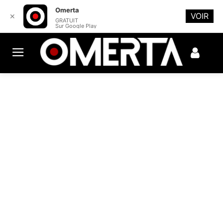
Omerta
VOIR
✕
GRATUIT
Sur Google Play