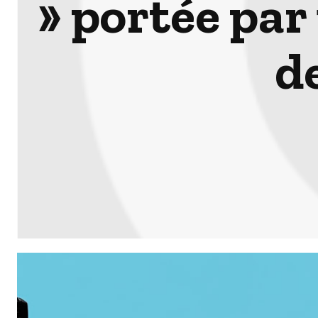
» portée pa
d