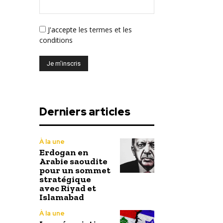
J'accepte
les termes et les
conditions
Derniers articles
À la une
Erdogan en
Arabie saoudite
pour un sommet
stratégique
avec Riyad et
Islamabad
À la une