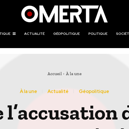
TIQUE
ACTUALITÉ
GÉOPOLITIQUE
POLITIQUE
SOCIÉT
Accueil
À la une
À la une
Actualité
Géopolitique
e l’accusation