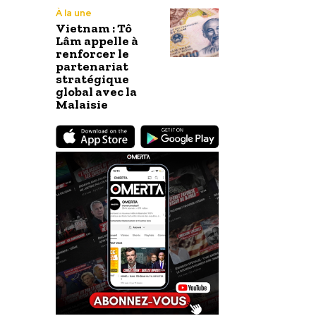
À la une
Vietnam : Tô
Lâm appelle à
renforcer le
partenariat
stratégique
global avec la
Malaisie