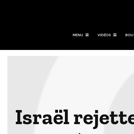
MENU
VIDÉOS
BOU
Israël rejett