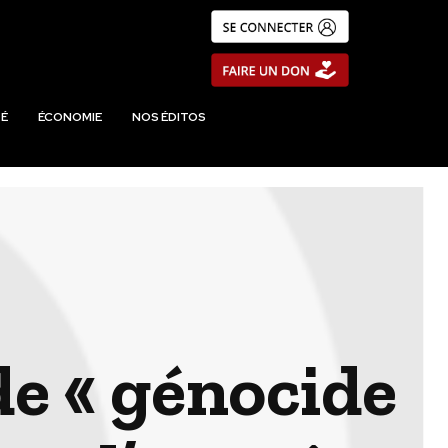
É
ÉCONOMIE
NOS ÉDITOS
 de « génocide