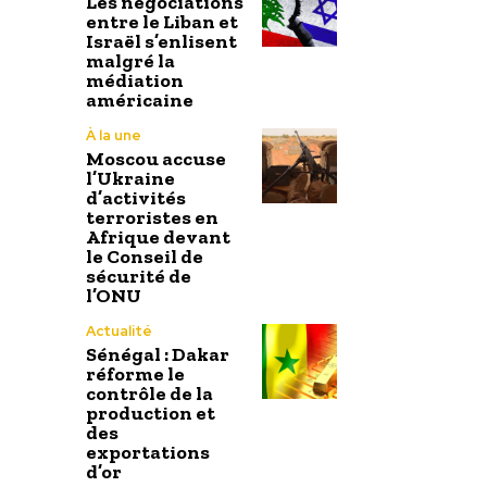
Les négociations
entre le Liban et
Israël s’enlisent
malgré la
médiation
américaine
À la une
Moscou accuse
l’Ukraine
d’activités
terroristes en
Afrique devant
le Conseil de
sécurité de
l’ONU
Actualité
Sénégal : Dakar
réforme le
contrôle de la
production et
des
exportations
d’or