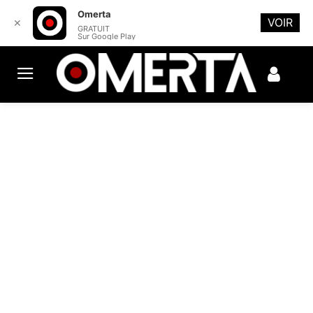
Omerta
VOIR
✕
GRATUIT
Sur Google Play