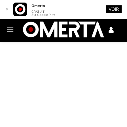
Omerta
VOIR
✕
GRATUIT
Sur Google Play