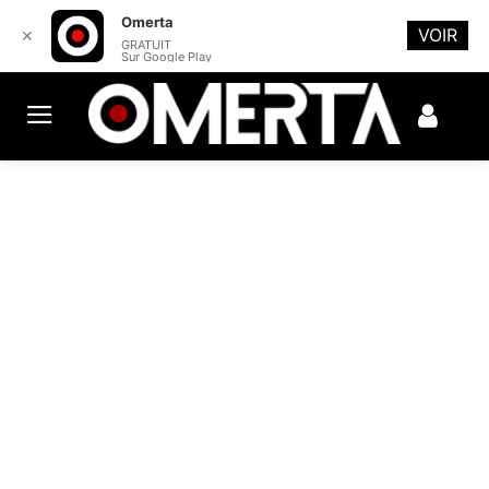
Omerta
VOIR
✕
GRATUIT
Sur Google Play