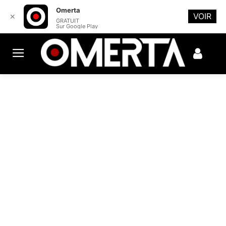
Omerta
VOIR
✕
GRATUIT
Sur Google Play