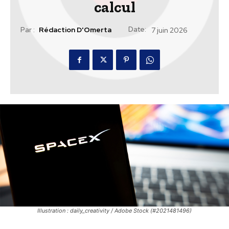
calcul
Date:
Par :
Rédaction D'Omerta
7 juin 2026
Illustration : daily_creativity / Adobe Stock (#2021481496)