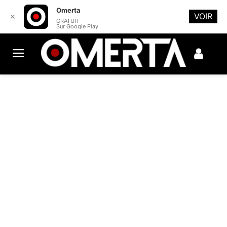
Omerta
VOIR
✕
GRATUIT
Sur Google Play