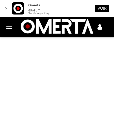
Omerta
VOIR
✕
GRATUIT
Sur Google Play