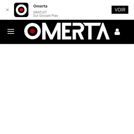
Omerta
VOIR
✕
GRATUIT
Sur Google Play