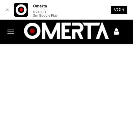
Omerta
VOIR
✕
GRATUIT
Sur Google Play