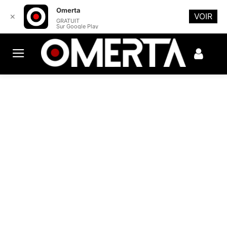
Omerta
VOIR
✕
GRATUIT
Sur Google Play