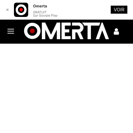
Omerta
VOIR
✕
GRATUIT
Sur Google Play