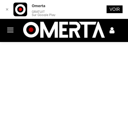
Omerta
VOIR
✕
GRATUIT
Sur Google Play