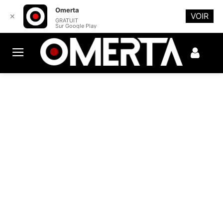
Omerta
VOIR
✕
GRATUIT
Sur Google Play