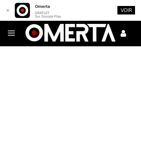
Omerta
VOIR
✕
GRATUIT
Sur Google Play