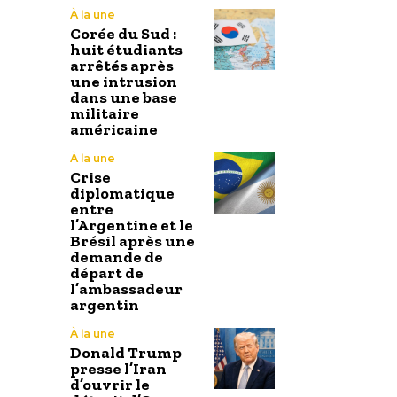
À la une
Corée du Sud :
huit étudiants
arrêtés après
une intrusion
dans une base
militaire
américaine
À la une
Crise
diplomatique
entre
l’Argentine et le
Brésil après une
demande de
départ de
l’ambassadeur
argentin
À la une
Donald Trump
presse l’Iran
d’ouvrir le