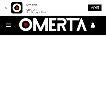
Omerta
VOIR
✕
GRATUIT
Sur Google Play