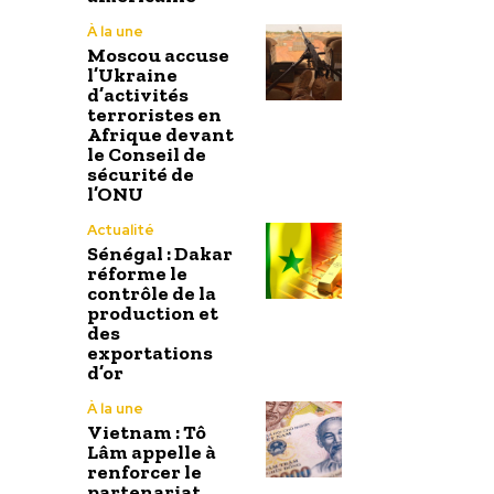
À la une
Moscou accuse
l’Ukraine
d’activités
terroristes en
Afrique devant
le Conseil de
sécurité de
l’ONU
Actualité
Sénégal : Dakar
réforme le
contrôle de la
production et
des
exportations
d’or
À la une
Vietnam : Tô
Lâm appelle à
renforcer le
partenariat