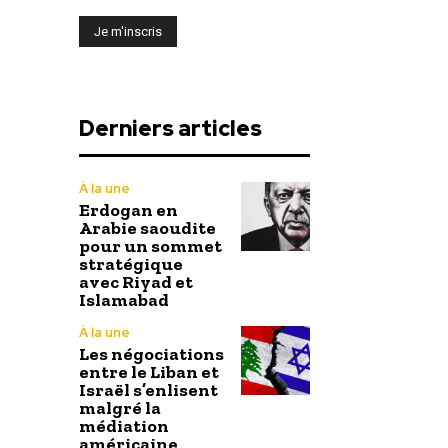
Derniers articles
À la une
Erdogan en
Arabie saoudite
pour un sommet
stratégique
avec Riyad et
Islamabad
À la une
Les négociations
entre le Liban et
Israël s’enlisent
malgré la
médiation
américaine