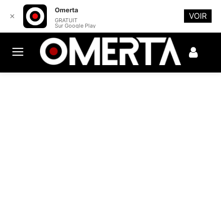
Omerta
VOIR
✕
GRATUIT
Sur Google Play